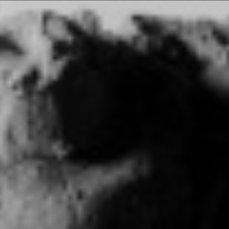
Navigated to CopettiAntiquari