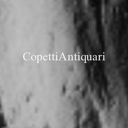
CopettiAntiquari