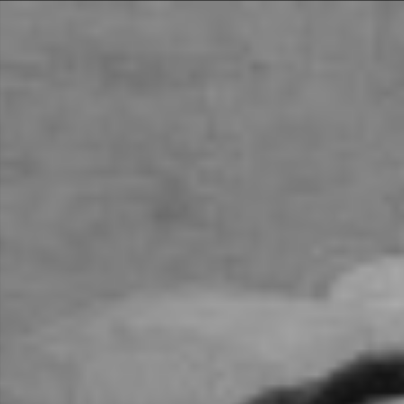
Navigated to CopettiAntiquari