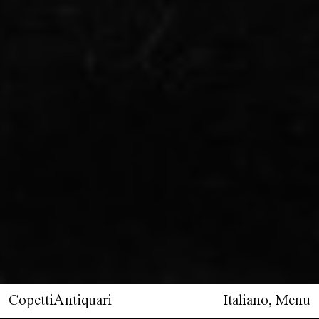
CopettiAntiquari
Italiano
,
Menu