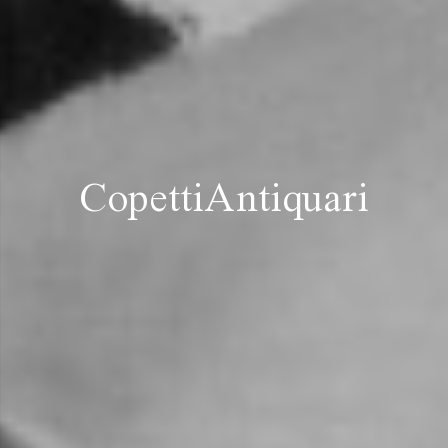
CopettiAntiquari